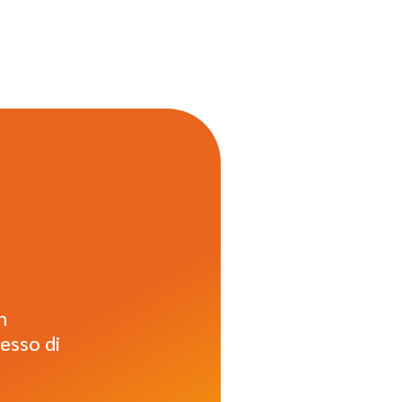
n
esso di