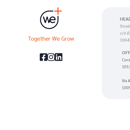
HEA
Strad
c/o E
Together We Grow
10043
OFF



Cors
1013
Via 
1009