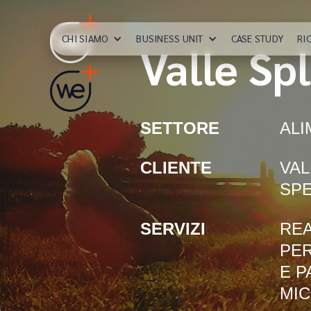
CHI SIAMO
BUSINESS UNIT
CASE STUDY
RI
Valle Sp
SETTORE
AL
CLIENTE
VAL
SPE
SERVIZI
REA
PER
E P
MIC