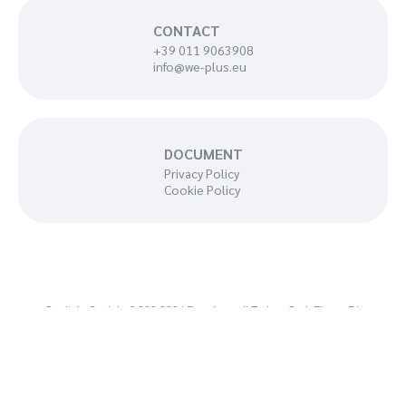
CONTACT
+39 011 9063908
info@we-plus.eu
DOCUMENT
Privacy Policy
Cookie Policy
Capitale Sociale € 300.000 | Reg. Impr. di Torino, Cod. Fisc. e P.I.
10029530010 – REA 1100008