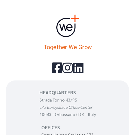
Together We Grow



HEADQUARTERS
Strada Torino 43/95
c/o Europalace Office Center
10043 - Orbassano (TO) - Italy
OFFICES
Corso Unione Sovietica 373