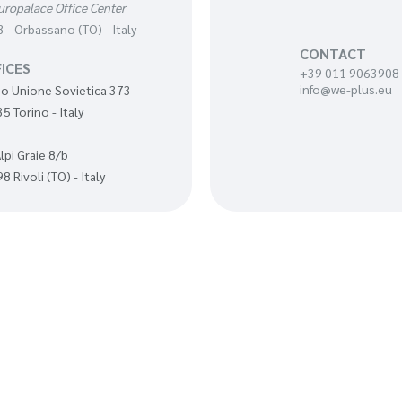
uropalace Office Center
 - Orbassano (TO) - Italy
CONTACT
ICES
+39 011 9063908
info@we-plus.eu
o Unione Sovietica 373
5 Torino - Italy
Alpi Graie 8/b
8 Rivoli (TO) - Italy
le Sociale € 300.000 | Reg. Impr. di Torino, Cod. Fisc. e P.I. 10029530010 – REA 