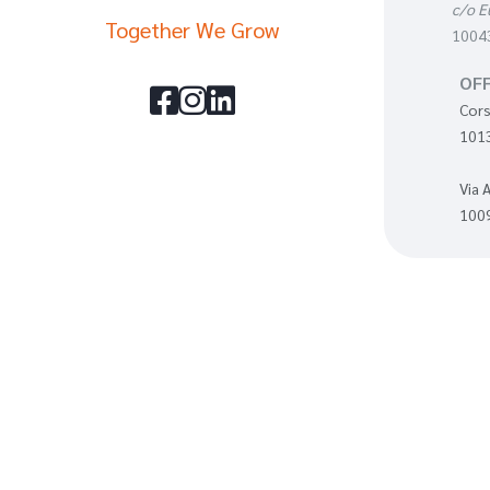
c/o E
Together We Grow
10043
OFF



Cors
1013
Via 
1009
Capita