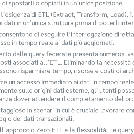
di spostarli o copiarli in un’unica posizione.
’esigenza di ETL (Extract, Transform, Load), il
 dati in un’unica struttura prima di poterli inte
consentono di eseguire l’interrogazione diretta
so in tempo reale ai dati più aggiornati.
rto dalle query federate presenta numerosi van
costi associati all’ETL. Eliminando la necessità
possono risparmiare tempo, risorse e costi di arch
fre un accesso immediato ai dati in tempo reale
ente sulle origini dati esterne, gli utenti poss
senza dover attendere il completamento del pr
aggioso in scenari in cui è cruciale lavorare co
log o dei dati transazionali.
ll’approccio Zero ETL è la flessibilità. Le que