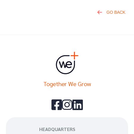
GO BACK
Together We Grow



HEADQUARTERS