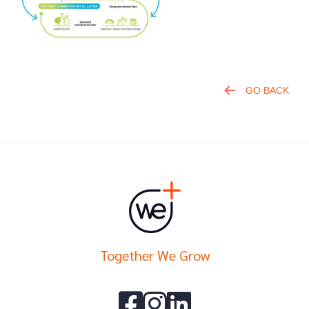
GO BACK
Together We Grow


